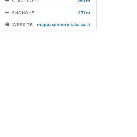
STARTHÖHE:
250 m
ENDHÖHE:
271 m
WEBSITE:
mappasentieroitalia.cai.it