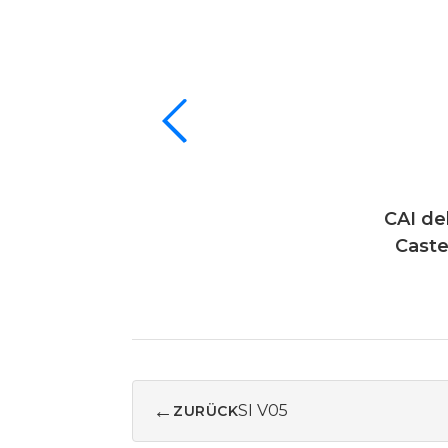
CAI de
Caste
←
SI V05
ZURÜCK