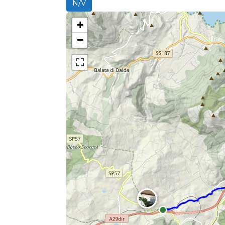
N/V
+
−