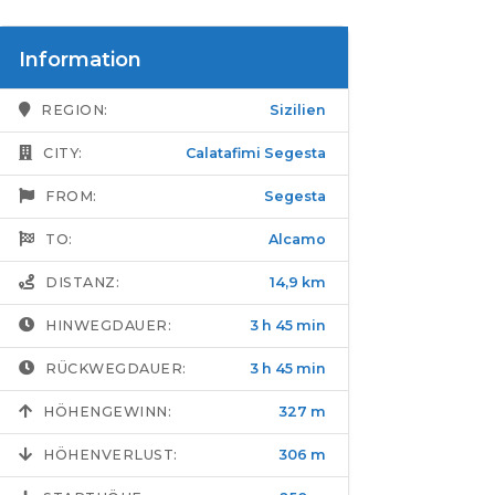
Information
REGION:
Sizilien
CITY:
Calatafimi Segesta
FROM:
Segesta
TO:
Alcamo
DISTANZ:
14,9 km
HINWEGDAUER:
3 h 45 min
RÜCKWEGDAUER:
3 h 45 min
HÖHENGEWINN:
327 m
HÖHENVERLUST:
306 m