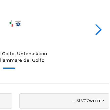
l Golfo, Untersektion
llammare del Golfo
→
SI V07
WEITER