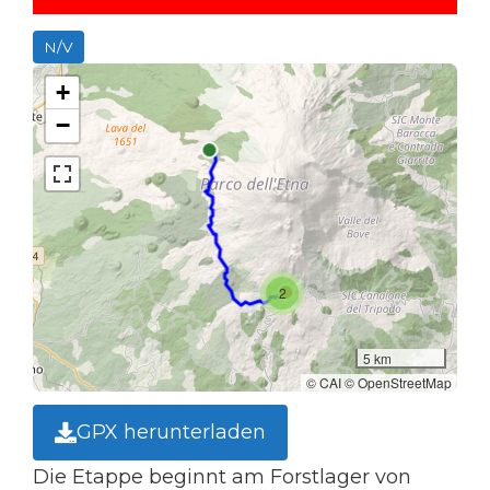
N/V
+
−
2
5 km
© CAI © OpenStreetMap
GPX herunterladen
Die Etappe beginnt am Forstlager von