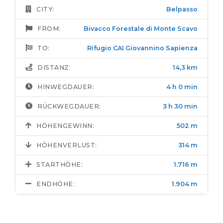
CITY:
Belpasso
FROM:
Bivacco Forestale di Monte Scavo
TO:
Rifugio CAI Giovannino Sapienza
DISTANZ:
14,3 km
HINWEGDAUER:
4 h 0 min
RÜCKWEGDAUER:
3 h 30 min
HÖHENGEWINN:
502 m
HÖHENVERLUST:
314 m
STARTHÖHE:
1.716 m
ENDHÖHE:
1.904 m