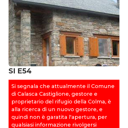
SI E54
Si segnala che attualmente il Comune
di Calasca Castiglione, gestore e
proprietario del rifugio della Colma, è
alla ricerca di un nuovo gestore, e
quindi non è garatita l'apertura, per
qualsiasi informazione rivolgersi