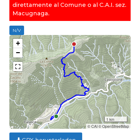
direttamente al Comune o al C.A.I. sez.
Macugnaga.
N/V
+
−
1 km
© CAI © OpenStreetMap