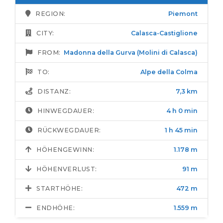
REGION:
Piemont
CITY:
Calasca-Castiglione
FROM:
Madonna della Gurva (Molini di Calasca)
TO:
Alpe della Colma
DISTANZ:
7,3 km
HINWEGDAUER:
4 h 0 min
RÜCKWEGDAUER:
1 h 45 min
HÖHENGEWINN:
1.178 m
HÖHENVERLUST:
91 m
STARTHÖHE:
472 m
ENDHÖHE:
1.559 m