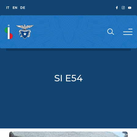
IT
EN
DE
SI E54