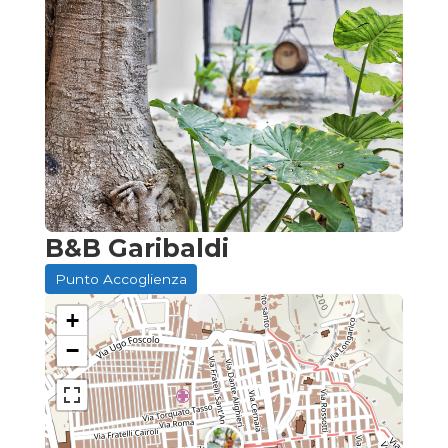
B&B Garibaldi
Punto Accoglienza
+
−